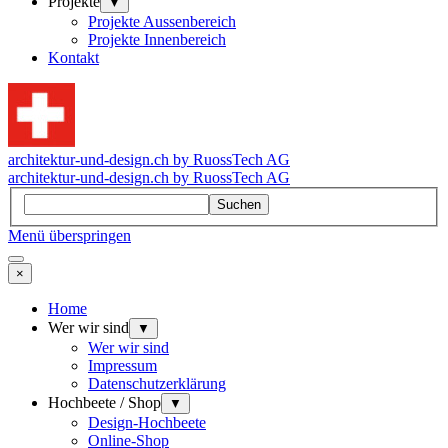
Projekte
▼
Projekte Aussenbereich
Projekte Innenbereich
Kontakt
architektur-und-design.ch by RuossTech AG
architektur-und-design.ch by RuossTech AG
Suchen
Menü überspringen
×
Home
Wer wir sind
▼
Wer wir sind
Impressum
Datenschutzerklärung
Hochbeete / Shop
▼
Design-Hochbeete
Online-Shop