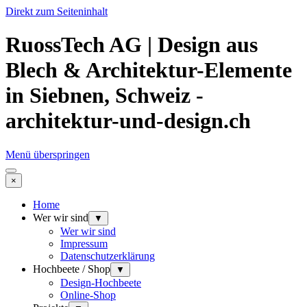
Direkt zum Seiteninhalt
RuossTech AG | Design aus
Blech & Architektur-Elemente
in Siebnen, Schweiz -
architektur-und-design.ch
Menü überspringen
×
Home
Wer wir sind
▼
Wer wir sind
Impressum
Datenschutzerklärung
Hochbeete / Shop
▼
Design-Hochbeete
Online-Shop