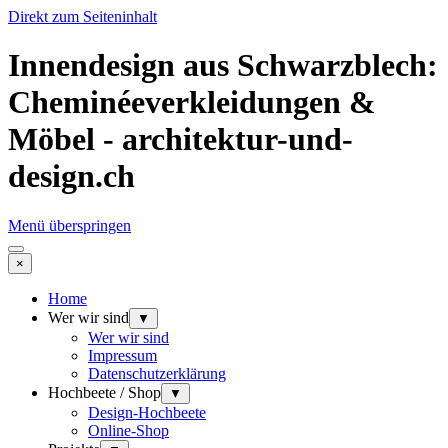
Direkt zum Seiteninhalt
Innendesign aus Schwarzblech:
Cheminéeverkleidungen &
Möbel - architektur-und-
design.ch
Menü überspringen
×
Home
Wer wir sind
▼
Wer wir sind
Impressum
Datenschutzerklärung
Hochbeete / Shop
▼
Design-Hochbeete
Online-Shop