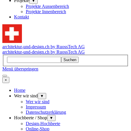
Projekte
▼
Projekte Aussenbereich
Projekte Innenbereich
Kontakt
architektur-und-design.ch by RuossTech AG
architektur-und-design.ch by RuossTech AG
Suchen
Menü überspringen
×
Home
Wer wir sind
▼
Wer wir sind
Impressum
Datenschutzerklärung
Hochbeete / Shop
▼
Design-Hochbeete
Online-Shop