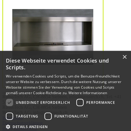
×
Diese Webseite verwendet Cookies und
Scripts.
Wir verwenden Cookies und Scripts, um die Benutzerfreundlichkeit
unserer Website zu verbessern. Durch die weitere Nutzung unserer
Webseite stimmen Sie der Verwendung von Cookies und Scripts
gemäß unserer Cookie-Richtlinie zu.
Weitere Informationen
RuossTech AG, CH-8854 Siebnen, info@ruosstech.ch, Tel. +41
554503040
UNBEDINGT ERFORDERLICH
PERFORMANCE
RuossTech AG, CH-8854 Siebnen
RuossTech AG, info@ruosstech.ch
TARGETING
FUNKTIONALITÄT
Impressum
Datenschutzerklärung
DETAILS ANZEIGEN
info@ruosstech.ch