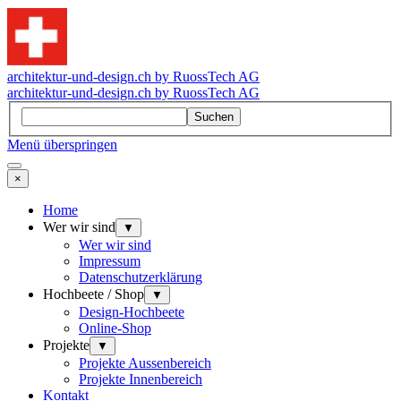
architektur-und-design.ch by RuossTech AG
architektur-und-design.ch by RuossTech AG
Suchen
Menü überspringen
×
Home
Wer wir sind
▼
Wer wir sind
Impressum
Datenschutzerklärung
Hochbeete / Shop
▼
Design-Hochbeete
Online-Shop
Projekte
▼
Projekte Aussenbereich
Projekte Innenbereich
Kontakt