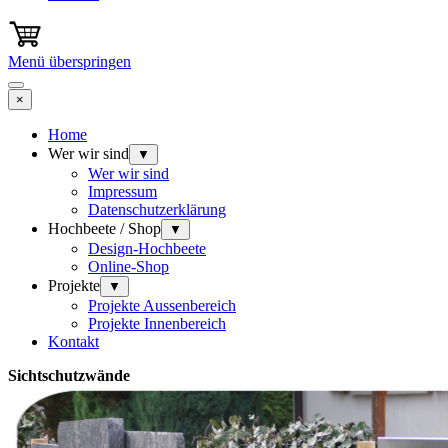
Menü überspringen
×
Home
Wer wir sind
▼
Wer wir sind
Impressum
Datenschutzerklärung
Hochbeete / Shop
▼
Design-Hochbeete
Online-Shop
Projekte
▼
Projekte Aussenbereich
Projekte Innenbereich
Kontakt
Sichtschutzwände